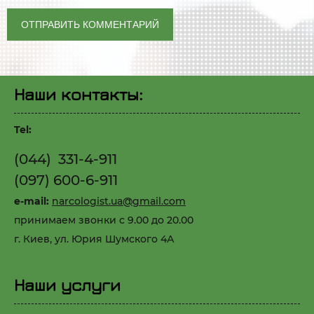
Наши контакты:
Tel:
(044) 331-4-911
(097) 600-6-911
e-mail:
narcologist.ua@gmail.com
принимаем звонки с 9.00 до 20.00
г. Киев, ул. Юрия Шумского 4А
Наши услуги